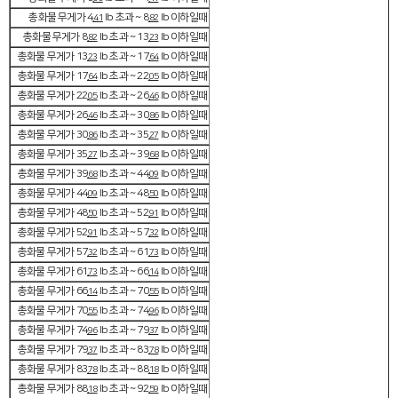
총화물 무게가 4
lb 초과 ~ 8
lb 이하일때
.41
.82
총화물 무게가 8
lb 초과 ~ 13
lb 이하일때
.82
.23
총화물 무게가 13
lb 초과 ~ 17
lb 이하일때
.23
.64
총화물 무게가 17
lb 초과 ~ 22
lb 이하일때
.64
.05
총화물 무게가 22
lb 초과 ~ 26
lb 이하일때
.05
.46
총화물 무게가 26
lb 초과 ~ 30
lb 이하일때
.46
.86
총화물 무게가 30
lb 초과 ~ 35
lb 이하일때
.86
.27
총화물 무게가 35
lb 초과 ~ 39
lb 이하일때
.27
.68
총화물 무게가 39
lb 초과 ~ 44
lb 이하일때
.68
.09
총화물 무게가 44
lb 초과 ~ 48
lb 이하일때
.09
.50
총화물 무게가 48
lb 초과 ~ 52
lb 이하일때
.50
.91
총화물 무게가 52
lb 초과 ~ 57
lb 이하일때
.91
.32
총화물 무게가 57
lb 초과 ~ 61
lb 이하일때
.32
.73
총화물 무게가 61
lb 초과 ~ 66
lb 이하일때
.73
.14
총화물 무게가 66
lb 초과 ~ 70
lb 이하일때
.14
.55
총화물 무게가 70
lb 초과 ~ 74
lb 이하일때
.55
.96
총화물 무게가 74
lb 초과 ~ 79
lb 이하일때
.96
.37
총화물 무게가 79
lb 초과 ~ 83
lb 이하일때
.37
.78
총화물 무게가 83
lb 초과 ~ 88
lb 이하일때
.78
.18
총화물 무게가 88
lb 초과 ~ 92
lb 이하일때
.18
.59