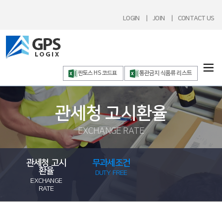
LOGIN
JOIN
CONTACT US
판토스 HS 코드표
통관금지 식품류 리스트
관세청 고시환율
EXCHANGE RATE
관세청 고시
무과세조건
환율
DUTY FREE
EXCHANGE
RATE