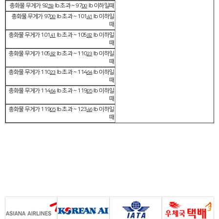
총화물 무게가 92
lb 초과 ~ 97
lb 이하일때
.59
.00
총화물 무게가 97
lb 초과 ~ 101
lb 이하일
.00
.41
때
총화물 무게가 101
lb 초과 ~ 105
lb 이하일
.41
.82
때
총화물 무게가 105
lb 초과 ~ 110
lb 이하일
.82
.23
때
총화물 무게가 110
lb 초과 ~ 114
lb 이하일
.23
.64
때
총화물 무게가 114
lb 초과 ~ 119
lb 이하일
.64
.05
때
총화물 무게가 119
lb 초과 ~ 123
lb 이하일
.05
.46
때