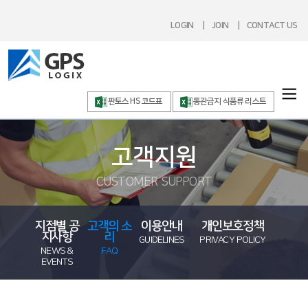
LOGIN
JOIN
CONTACT US
판토스 HS 코드표
통관금지 식품류 리스트
고객지원
CUSTOMER SUPPORT
지점별 공
고객의 소
이용안내
개인보호정책
지사항
리
GUIDELINES
PRIVACY POLICY
NEWS &
FAQ
EVENTS