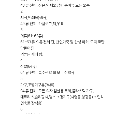
48 류 전체 . 신문,인쇄물,냅킨,종이류 모든 물품
2
서적,인쇄물(49류)
49 류 전체 . 카달로그,책,우표
3
의류(61~63류)
61~63 류 의류 전체 단, 천연가죽 및 합성 피혁, 모피 로만
만들어진
의류는 제외 함.
4
신발(64류)
64 류 전체 . 특수신발 외 모든 신발류
5
가구,조명기구류(94류)
94 류 전체 . 모든 의자,침실용 목제,플라스틱 가구,
메트리스,슬리핑백,램프,조명기구(백열등,형광등),조립식
건축물(장식용)
6